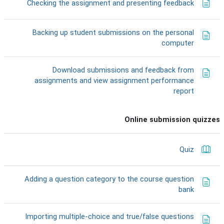
דף תוכן 
Checking the assignment and presenting feedback
Backing up student submissions on the personal
דף תוכן מעוצב
computer
Download submissions and feedback from
assignments and view assignment performance
דף תוכן מעוצב
report
Online submission quizzes
ספר
Quiz
Adding a question category to the course question
דף תוכן מעוצב
bank
Importing multiple-choice and true/false questions