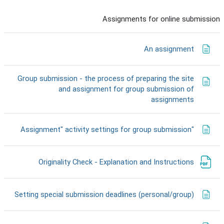
Assignments for online submission
דף תוכן מעוצב
An assignment
Group submission - the process of preparing the site
and assignment for group submission of
דף תוכן מעוצב
assignments
דף תוכ
"Assignment" activity settings for group submission
קובץ
Originality Check - Explanation and Instructions
דף תו
Setting special submission deadlines (personal/group)