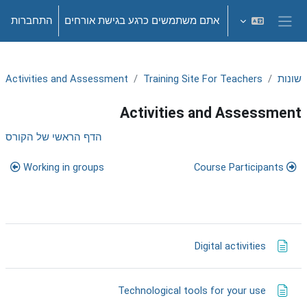
ילוג לתוכן הראשי
אתם משתמשים כרגע בגישת אורחים
התחברות
חלון סקירה צדדי
שונות
Training Site For Teachers
Activities and Assessment
Activities and Assessment
תקציר יחידת-הוראה
הדף הראשי של הקורס
Working in groups
Course Participants
דף תוכן מעוצב
Digital activities
דף תוכן מעוצב
Technological tools for your use