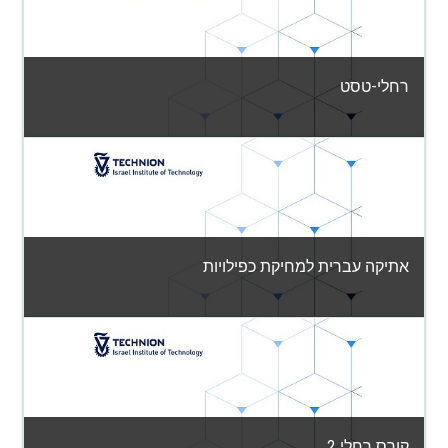
רחלי-טסט
קטגוריה:
שונות
View Course
אתיקה עברית למחיקת כפילויות
קטגוריה:
שונות
View Course
מורה: שירי בלומנפלד קאן
קורס רחלי 2