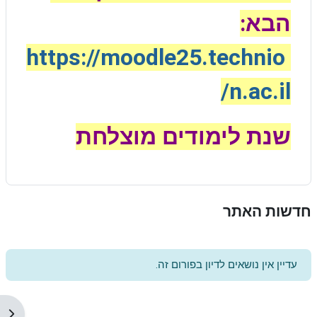
הבא:
https://moodle25.technio
n.ac.il/
שנת לימודים מוצלחת
חדשות האתר
עדיין אין נושאים לדיון בפורום זה.
תצו