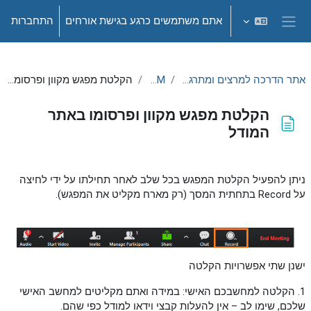
ילוג לתוכן הראשי
אתם משתמשים כרגע בגישת אורחים
התחברות
חלון סקירה צדדי
אתר הדרכה למרצים ומתרגלים - תשפ"ה
ZOOM
הקלטת מפגש מקוון ופרסומו באתר המודל
הקלטת מפגש מקוון ופרסומו באתר
המודל
דרישות השלמת קורס
ניתן להפעיל הקלטת המפגש בכל שלב לאחר תחילתו על ידי לחיצה
על Record בתחתית המסך (רק מארח מקליט את המפגש).
ישנן שתי אפשרויות הקלטה
1. הקלטה למחשבכם האישי: במידה ואתם מקליטים למחשב האישי
שלכם, שימו לב – אין להעלות קבצי וידאו למודל כפי שהם.