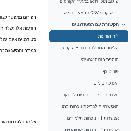
שילוב תוכן וידאו באתרי הקורסים
ייבוא קבצי CSV מהמערכת לאקסל
הפורום מאפשר לצוות
תקשורת עם הסטודנטים
צמצום
הודעות אלו נשלחות 
לוח הודעות
סטודנטים אינם יכולי
שליחת מסר לסטודנט או לקבוצת סטודנטים
במידה והמשבצת "חדש
הוספת פורום אנונימי
פורום צף
הערכת ביניים
הערכת ביניים - תבניות להתקנה והנחיות
האפשרויות לבדיקת נוכחות במודל
אפשרות 1 - נוכחות תלמידים
על מנת לפרסם הודע
אפשרות 2 - נוכחות אוטומטית