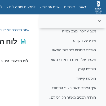
ילוג לתוכן הראשי
צעדים ראשונים
צמצום
ראשי
קורסים
שנים אחרות
למרצים ומתרגלים
לס
הגדרות הקורס
הוספת תמונת קורס
אתר הדרכה למרצים 
מצב עריכה ומצב צפייה
לוח ה
מידע על הקורס
הגדרת כותרות ליחידות הוראה / נושאים
דרישות השלמת ק
תקציר של יחידת הוראה / נושא
"לוח הודעות" הינו פורום הנוצר בכל אתר Moodle 
הוספת קובץ
הוספת קישור
איך האתר נראה בעיני הסטודנטים?
הורדת תכנים מאתר הקורס למחשב האישי