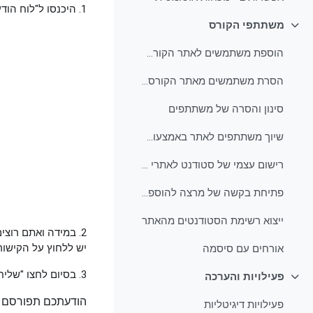
1. היכנסו ל"לוח הודעות" לחצו על "הוספת נושא דיון חדש".
משתתפי הקורס
צמצום
הוספת משתמשים לאתר הקורס באופן ידני
הסרת משתמשים מאתר הקורס באופן ידני
סינון והסרה של משתתפים
שיוך משתתפים לאתר באמצעות קובץ Excel
רישום עצמי של סטודנט לאתרי קורסים כ"שומע חופשי"
פתיחת בקשה של מרצה להוספת שומע חופשי בקורס שלו
ייצוא רשימת הסטודנטים מהאתר
2. במידה ואתם רוצ
יש ללחוץ על הקישור
אורחים עם סיסמה
3. בסיום לחצו "שליחת הודעה לפורום".
פעילויות והערכה
צמצום
פעילויות דיגיטליות