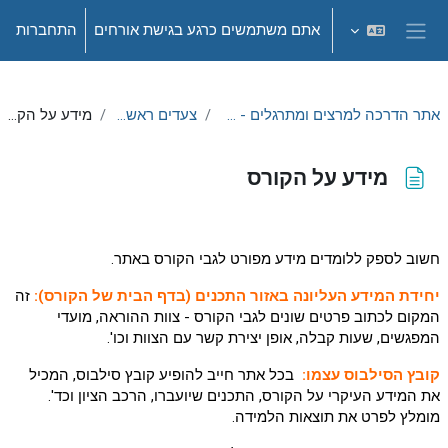
ילוג לתוכן הראשי
אתם משתמשים כרגע בגישת אורחים
התחברות
חלון סקירה צדדי
אתר הדרכה למרצים ומתרגלים - תשפ"ה
צעדים ראשונים
מידע על הקורס
מידע על הקורס
דרישות השלמת קורס
חשוב לספק ללומדים מידע מפורט לגבי הקורס באתר.
יחידת המידע העליונה באזור התכנים (בדף הבית של הקורס):
זה
המקום לכתוב פרטים שונים לגבי הקורס - צוות ההוראה, מועדי
המפגשים, שעות קבלה, אופן יצירת קשר עם הצוות וכו'.
קובץ הסילבוס עצמו:
בכל אתר חייב להופיע קובץ סילבוס, המכיל
את המידע העיקרי על הקורס, התכנים שיועברו, הרכב הציון וכד'.
מומלץ לפרט את תוצאות הלמידה.