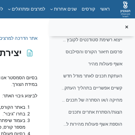
ילוג לתוכן הראשי
שינוי או איפוס סיסמה
ראשי
קורסים
שנים אחרות
למרצים ומתרגלים
לס
הסבר והנחיות להזדהות חזקה טכניונית
לקראת תחילת סמסטר
צמצום
אתר הדרכה למרצים 
ייצוא רשימת סטודנטים לקובץ אקסל
יצירת
פרסום תיאור הקורס והסילבוס
אשף פעולות מהיר
דרישות השלמת ק
העתקת תכנים לאתר מודל חדש
בסיום הסמסטר אנו ממ
במידת הצורך.
קשיים אפשריים בתהליך העתקת תכנים
לביצוע גיבוי האתר:
מחיקה ו/או הסתרה של תכנים לאחר העתקה
באתר הקורס, ב
הצגת/הסתרת אתרים ותכנים
בחרו "גיבוי".
בעמוד שיפתח 
הוספת אשף פעולות מהירות למרצים ומתרגלים
מספר קורס, ס
בסיום פעולת 