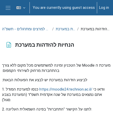
Skip to main content
You are currently using guest access
Log in
Side panel
הנחיות להזדהות במערכת
הזדהות במערכת
אתר הדרכה למרצים ומתרגלים - תשפ"ה
הנחיות להזדהות במערכת
Completion requirements
מערכת ה Moodle של הטכניון זמינה למשתמשים מכל מקום ללא צורך
בהתחברות מרחוק לשירותי הקמפוס.
לביצוע הזדהות במערכת יש לבצע את הפעולות הבאות:
וודאו כי
https://moodle24.technion.ac.il/
1. כנסו למערכת המודל
אתם נמצאים במערכת של שנה אקדמית תשפ"ד (המערכת בצבע
סגול).
2. לחצו על הקישור "התחברות" בפינה השמאלית העליונה.