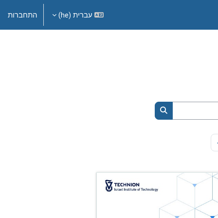
עברית ‎(he)‎
התחברות
חיפוש קורסים
עמוד הבא