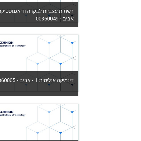
רשתות עצביות לבקרה ודיאגנוסטיקה
אביב - 00360049
קטגוריה:
הפקולטה להנדסת מכונות
View Course
דינמיקה אנליטית 1 - אביב - 00360005
קטגוריה:
הפקולטה להנדסת מכונות
View Course
מורה: אולג גנדלמן