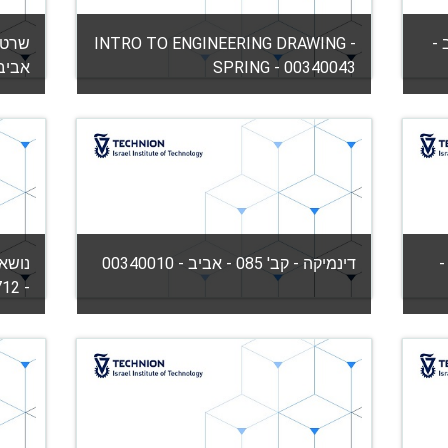
 - אביב -
INTRO TO ENGINEERING DRAWING -
SPRING - 00340043
אביב - 043
קטגוריה:
הפקולטה להנדסת מכונות
קטגור
urse
View Course
מורה: רחמים נח
ביב -
דינמיקה - קב' 085 - אביב - 00340010
נושאי
- 00360712
קטגוריה:
הפקולטה להנדסת מכונות
קטגור
View Course
urse