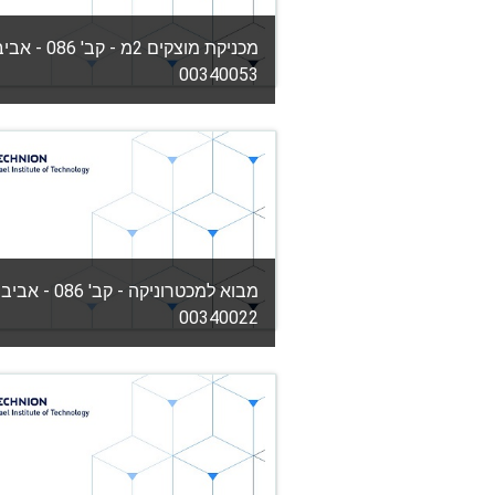
מכניקת מוצקים 2מ - קב' 086
00340053
קטגוריה:
הפקולטה להנדסת מכונות
View Course
מורה: יוסף גבלי
מבוא למכטרוניקה - קב' 086 - א
00340022
קטגוריה:
הפקולטה להנדסת מכונות
View Course
מורה: חאלד גומייד