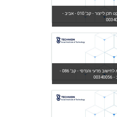
פרויקט תכן לייצור - קב' 010 - אביב -
0034
יה:
הפקולטה להנדסת מכונות
View Co
מבוא לחישוב מדעי והנדסי - קב' 086 -
00340
יה:
הפקולטה להנדסת מכונות
View Co
מורה: צבי פנחס בר-יוסף