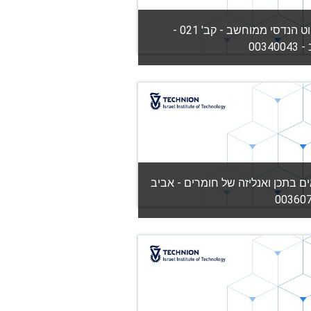
שרטוט הנדסי ממוחשב - קב' 021 -
00340
יה:
הפקולטה להנדסת מכונות
View Co
ם בתכן ואנליזה של חומרים - אביב
יה:
הפקולטה להנדסת מכונות
View Co
מורה: שמואל אוסובסקי