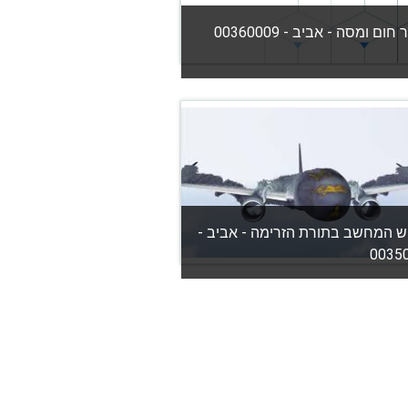
ום ומסה - אביב - 00360009
יה:
הפקולטה להנדסת מכונות
View Co
מורה: קומרן קאנייאן
ש המחשב בתורת הזרימה - אביב -
0035
יה:
הפקולטה להנדסת מכונות
View Co
מורה: שמעון פיסנוי
מורה: סטיבן פרנקל