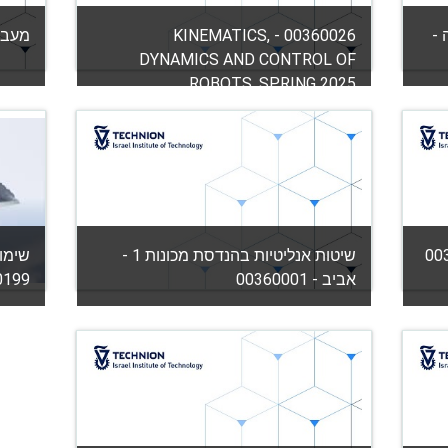
 -
00360026 - KINEMATICS,
מעבר ח
DYNAMICS AND CONTROL OF
ROBOTS, SPRING 2025
קטגור
urse
קטגוריה:
הפקולטה להנדסת מכונות
View Course
מורה: יזהר אור
מורה: רום לוי
שיטות אנליטיות בהנדסת מכונות 1 -
שימו
מורה: צבי צפניק
אביב - 00360001
0199
קטגוריה:
הפקולטה להנדסת מכונות
קטגור
urse
View Course
מורה: אמיר גת